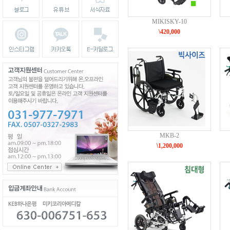
MIKISKY-10
\420,000
MKB-2
\1,200,000