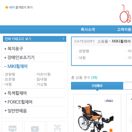
회사소개
고객지원
쇼핑몰 >
MIKI휠체어
경량형
어
대형
거
경량형
어린이형
총 상품 갯수
(18)
표준형
침대형
대형
거상형