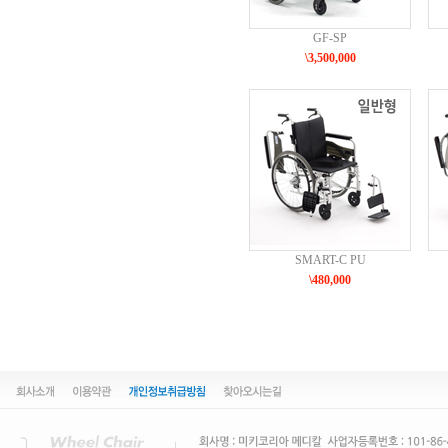
GF-SP
\3,500,000
SMART-C PU
\480,000